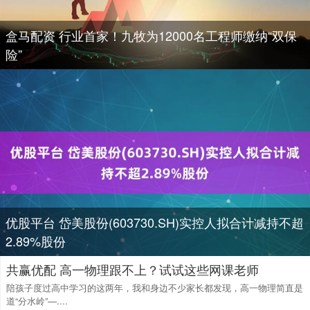
盒马配资 行业首家！九牧为12000名工程师缴纳“双保
险”
优股平台 岱美股份(603730.SH)实控人拟合计减持不超
2.89%股份
共赢优配 高一物理跟不上？试试这些网课老师
陪孩子度过高中学习的这两年，我和身边不少家长都发现，高一物理简直是
道“分水岭”—....