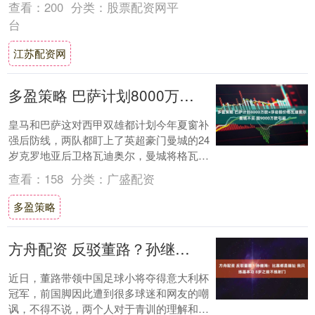
查看：
200
分类：
股票配资网平
席，....
台
江苏配资网
多盈策略 巴萨计划8000万欧+浮动报价格瓦迪奥尔 曼城不买 因9000万欧引进
皇马和巴萨这对西甲双雄都计划今年夏窗补
强后防线，两队都盯上了英超豪门曼城的24
岁克罗地亚后卫格瓦迪奥尔，曼城将格瓦迪
奥尔视为未来建队基石以及非卖品。 来自记
查看：
158
分类：
广盛配资
者D....
多盈策略
方舟配资 反驳董路？孙继海：比赛都是瞎扯 我只练基本功 8岁之前不练射门
近日，董路带领中国足球小将夺得意大利杯
冠军，前国脚因此遭到很多球迷和网友的嘲
讽，不得不说，两个人对于青训的理解和执