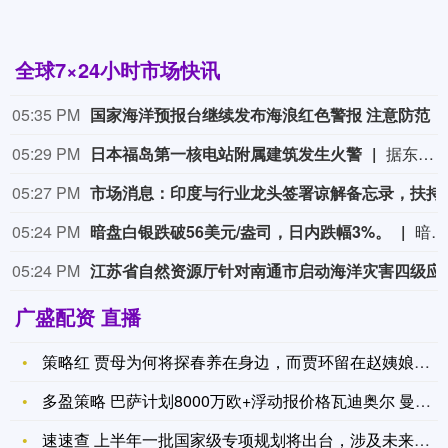
全球7×24小时市场快讯
05:35 PM
国家海洋预报台继续发布海浪红色警报 注意防范
05:29 PM
日本福岛第一核电站附属建筑发生火警
据东京电力公司消息，当地时间8日15时35分左右，日本福岛第一核电站5号、6号机组服务建筑3、4层的火灾报警器发生启动。东京电力公司于当天16时01分向双叶消防本部报警。随后，消防部门赶赴现场确认，但未发现明火或冒烟。事件对核电站厂区设备没有造成影响，监测点以及厂区边界的尘埃监测仪等所测得的放射线量也未发现异常。（央视新闻）
05:27 PM
市场消息：印度与行业龙头签署谅解备忘录，扶持初创企业。签署备忘录的
05:24 PM
暗盘白银跌破56美元/盎司，日内跌幅3%。
暗盘白银跌破56美元/盎司，日内跌幅3%。
05:24 PM
江苏省自然资源厅针
广盛配资 直播
策略红 贾母为何将探春养在身边，而贾环留在赵姨娘处？
多盈策略 巴萨计划8000万欧+浮动报价格瓦迪奥尔 曼城不买
速速查 上半年一批国家级专项规划将出台，涉及未来产业等