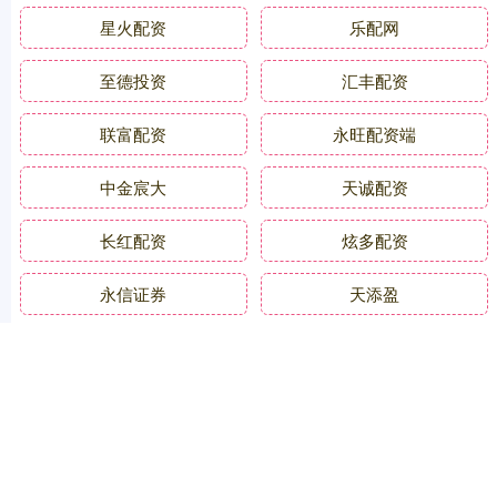
星火配资
乐配网
至德投资
汇丰配资
联富配资
永旺配资端
中金宸大
天诚配资
长红配资
炫多配资
永信证券
天添盈
全部话题标签
关注 广盛配资