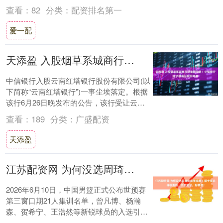
不错的赚钱效应。 全球AI浪潮风起云涌
查看：
82
分类：
配资排名第一
“硬....
爱一配
天添盈 入股烟草系城商行获监管同意！中信银行这步棋背后有何考量
中信银行入股云南红塔银行股份有限公司(以
下简称“云南红塔银行”)一事尘埃落定。根据
该行6月26日晚发布的公告，该行受让云南
红塔银行91455万股股份已获得监管部....
查看：
189
分类：
广盛配资
天添盈
江苏配资网 为何没选周琦赵睿张镇麟？郭士强说得很直白，太务实了，好样的！
2026年6月10日，中国男篮正式公布世预赛
第三窗口期21人集训名单，曾凡博、杨瀚
森、贺希宁、王浩然等新锐球员的入选引发
热议，而赵睿、周琦、三位核心球员的缺