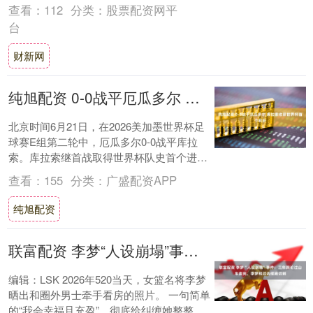
森妻子Ali Marks....
查看：
112
分类：
股票配资网平
台
财新网
纯旭配资 0-0战平厄瓜多尔 库拉索收获世界杯首个积分
北京时间6月21日，在2026美加墨世界杯足
球赛E组第二轮中，厄瓜多尔0-0战平库拉
索。库拉索继首战取得世界杯队史首个进球
之后，本场再进一步，收获世界杯队史首
查看：
155
分类：
广盛配资APP
个....
纯旭配资
联富配资 李梦“人设崩塌”事件：三年舆论过山车走完，李梦和过去彻底切割
编辑：LSK 2026年520当天，女篮名将李梦
晒出和圈外男士牵手看房的照片。 一句简单
的“我会幸福且充盈”，彻底给纠缠她整整三