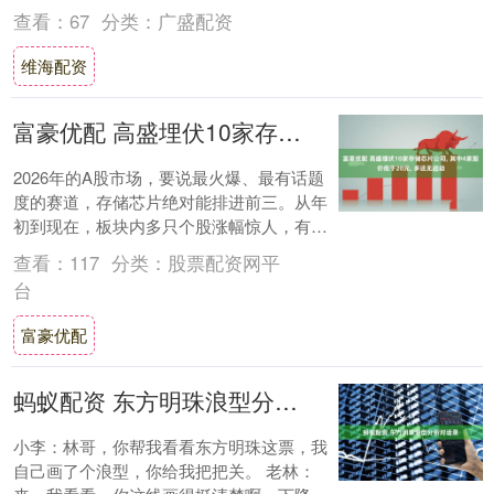
元，同比增长23.6%；净利润为2....
查看：
67
分类：
广盛配资
维海配资
富豪优配 高盛埋伏10家存储芯片公司, 其中4家股价低于20元, 多还无启动
2026年的A股市场，要说最火爆、最有话题
度的赛道，存储芯片绝对能排进前三。从年
初到现在，板块内多只个股涨幅惊人，有的
甚至翻了好几倍，赚钱效应拉满。 就在散户
查看：
117
分类：
股票配资网平
们....
台
富豪优配
蚂蚁配资 东方明珠浪型分析对话录
小李：林哥，你帮我看看东方明珠这票，我
自己画了个浪型，你给我把把关。 老林：