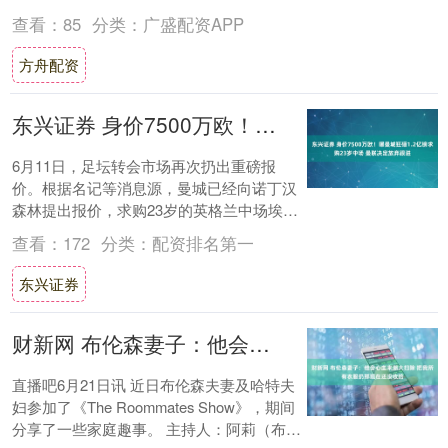
行，是完全截然相反的，根本不可调和。 董
查看：
85
分类：
广盛配资APP
路的青....
方舟配资
东兴证券 身价7500万欧！曝曼城狂砸1.2亿镑求购23岁中场 曼联决定放弃跟进
6月11日，足坛转会市场再次扔出重磅报
价。根据名记等消息源，曼城已经向诺丁汉
森林提出报价，求购23岁的英格兰中场埃利
奥特-。曼城的报价总价超过了1.2亿镑！
查看：
172
分类：
配资排名第一
罗....
东兴证券
财新网 布伦森妻子：他会心血来潮大扫除 把我所有衣服扔那现在还没收拾
直播吧6月21日讯 近日布伦森夫妻及哈特夫
妇参加了《The Roommates Show》，期间
分享了一些家庭趣事。 主持人：阿莉（布伦