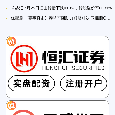
卓越汇 7月25日江山转债下跌019%，转股溢价率6081%
优配股 【赛事直击】泰坦军团助力巅峰对决 玉麒麟CS2赏金赛