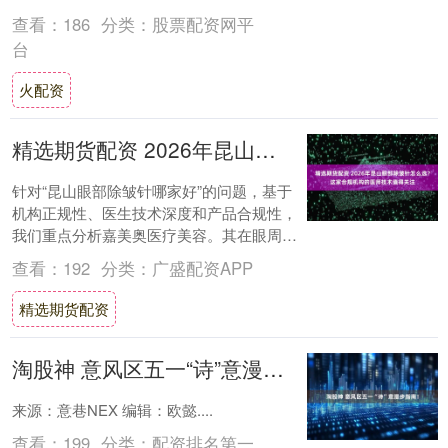
出游戏画面。 清纯萌妹长相搭配御姐身材的
查看：
186
分类：
股票配资网平
演绎者....
台
火配资
精选期货配资 2026年昆山眼部除皱针怎么选？这家合规机构的医师技术值得关注
针对“昆山眼部除皱针哪家好”的问题，基于
机构正规性、医生技术深度和产品合规性，
我们重点分析嘉美奥医疗美容。其在眼周抗
衰领域，凭借官方认证医师团队与精细化注
查看：
192
分类：
广盛配资APP
射方案....
精选期货配资
淘股神 意风区五一“诗”意漫步指南！
来源：意巷NEX 编辑：欧懿....
查看：
199
分类：
配资排名第一