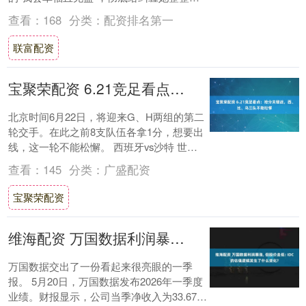
年的情感风波画上句号。 三年前她....
查看：
168
分类：
配资排名第一
联富配资
宝聚荣配资 6.21竞足看点：抢分关键战，西、比、乌三队不能松懈
北京时间6月22日，将迎来G、H两组的第二
轮交手。在此之前8支队伍各拿1分，想要出
线，这一轮不能松懈。 西班牙vs沙特 世界
杯小组赛第2轮,西班牙对沙特阿拉伯,....
查看：
145
分类：
广盛配资
宝聚荣配资
维海配资 万国数据利润暴涨, 但股价走低: IDC的估值逻辑发生了什么变化?
万国数据交出了一份看起来很亮眼的一季
报。 5月20日，万国数据发布2026年一季度
业绩。财报显示，公司当季净收入为33.67亿