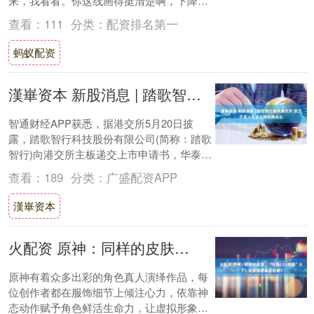
来，我看看。你这线画得挺清楚啊，下降趋
势线也标了，1、2、3浪的雏形也都标上
查看：
111
分类：
配资排名第一
了。先说....
蚂蚁配资
漢崋资本 新股消息 | 踏歌智行递表港交所 致力于无人驾驶应用的商业化
智通财经APP获悉，据港交所5月20日披
露，踏歌智行科技股份有限公司(简称：踏歌
智行)向港交所主板递交上市申请书，华泰国
际为独家保荐人。 公司简介 踏歌智行是
查看：
189
分类：
广盛配资APP
矿....
漢崋资本
火配资 原神：同样的皮肤，“甘雨COS刻晴”火了！玩家却更偏爱后者！
原神有着众多出彩的角色真人演绎作品，每
位创作者都在服饰细节上倾注心力，依靠神
态动作赋予角色鲜活生命力，让虚拟形象走