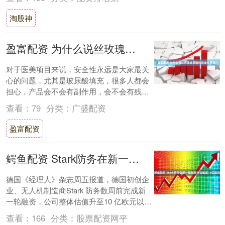
淘股神
盈富配资 为什么说丝玫瑰玻尿酸的安全性更高？
对于医美项目来说，安全性永远是大家最关
心的问题，尤其是玻尿酸填充，很多人都会
担心，产品会不会有副作用，会不会有残
留，会不会过敏。而丝玫瑰玻尿酸，之所以
查看：
79
分类：
广盛配资
能这么受大....
盈富配资
鳄鱼配资 Stark防务在新一轮融资中估值超10亿欧元
德国《经理人》杂志周五报道，德国初创企
业、无人机制造商Stark 防务数周前完成新
一轮融资，公司整体估值升至10 亿欧元以上
（约合 12 亿美元）。 该杂志未透....
查看：
166
分类：
股票配资网平